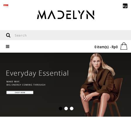
Rp
0 item(s) - Rp0