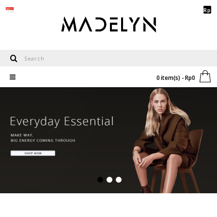
Rp
0 item(s) - Rp0