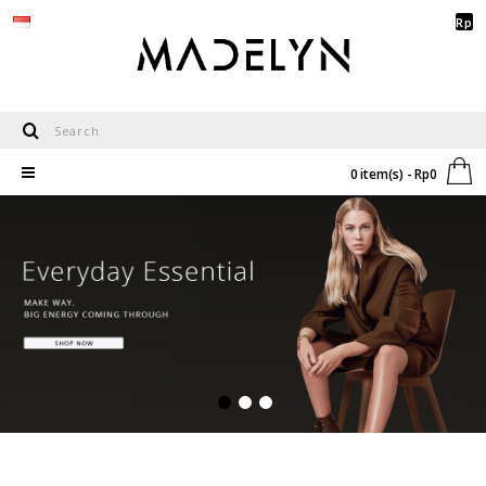
Rp
0 item(s) - Rp0