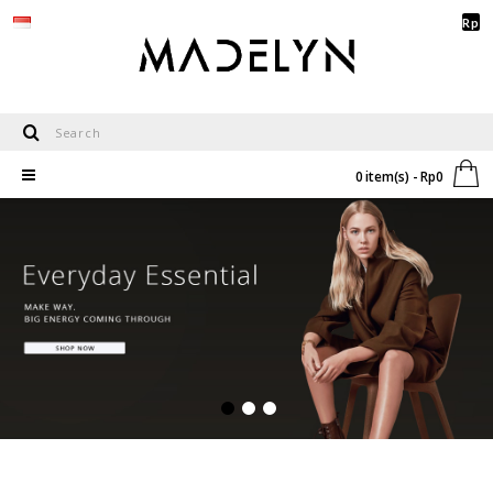
Rp
0 item(s) - Rp0